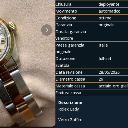
Chiusura
deployante
Movimento
automatico
Condizione
ottime
Garanzia
originale
Durata garanzia
venditore
Paese garanzia
Italia
originale
Dotazione
full-set
Scatola
Data revisione
28/05/2026
Diametro cassa
26
Materiale cassa
acciaio-oro-gial
Finitura cassa
Descrizione
Rolex Lady
Vetro Zaffiro