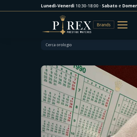
Lunedì-Venerdì
10:30-18:00 ·
Sabato
e
Domen
a
Brands