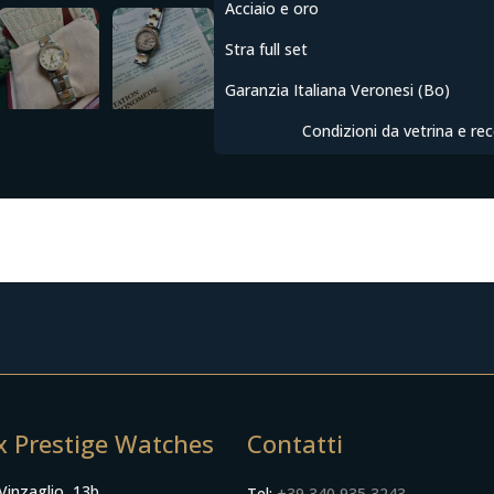
Acciaio e oro
Stra full set
Garanzia Italiana Veronesi (Bo)
Condizioni da vetrina e r
RICHIEDI INFORMAZIONI
x Prestige Watches
Contatti
Vinzaglio, 13b,
Tel:
+39 340 935 3243