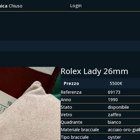
Login
ica
Chiuso
Rolex Lady 26mm
Prezzo
5500€
Referenza
69173
Anno
1990
Stato
disponibile
Vetro
zaffiro
Quadrante
bianco
Materiale bracciale
acciaio-oro-gial
Tipo bracciale
oyster