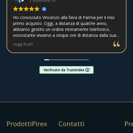
2 settimane fa
Ho conosciuto Vincenzo alla fiera di Parma per il mio
primo acquisto. Oggi, a distanza di qualche anno,
abbiamo gestito un ordine interamente telefonico,
nonostante viviamo a cinque ore di distanza dalla sua
gioielleria. La spedizione è arrivata integra nei tempi
Leggi di più
previsti. Grazie, Vincenzo! Continuerò sicuramente ad
acquistare da te.
Verificato da Trustindex
Prodotti
Pirex
Contatti
Pr