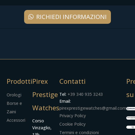
RICHIEDI INFORMAZIONI
Prodotti
Pirex
Contatti
Pr
Prestige
su
Tel:
+39 340 935 3243
Orologi
Email:
Borse e
Watches
pirexprestigewatches@gmail.com
Zaini
Privacy Policy
Accessori
Corso
Cookie Policy
Vinzaglio,
Termini e condizioni
13b,