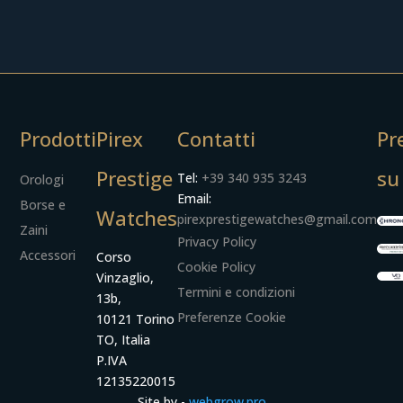
Prodotti
Pirex
Contatti
Pr
Prestige
su
Tel:
+39 340 935 3243
Orologi
Email:
Borse e
Watches
pirexprestigewatches@gmail.com
Zaini
Privacy Policy
Accessori
Corso
Cookie Policy
Vinzaglio,
Termini e condizioni
13b,
Preferenze Cookie
10121 Torino
TO, Italia
P.IVA
12135220015
Site by -
webgrow.pro